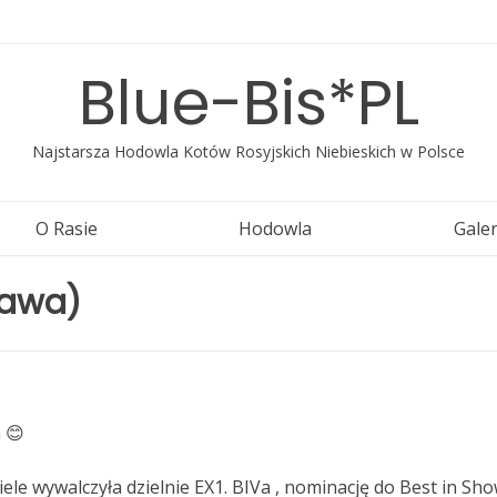
Blue-Bis*PL
Najstarsza Hodowla Kotów Rosyjskich Niebieskich w Polsce
O Rasie
Hodowla
Galer
zawa)
 😊
ele wywalczyła dzielnie EX1. BIVa , nominację do Best in Sh